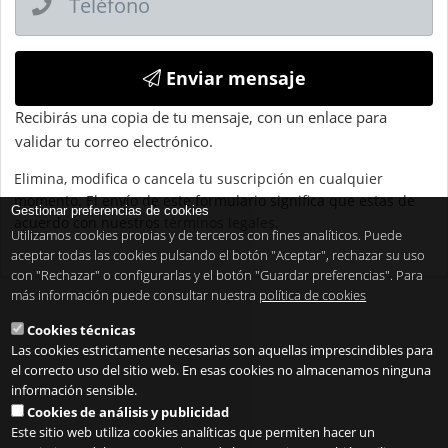
Enviar mensaje
Recibirás una copia de tu mensaje, con un enlace para
validar tu correo electrónico.
Elimina, modifica o cancela tu suscripción en cualquier
momento. El envío de este formulario significa que estas de
Gestionar preferencias de cookies
acuerdo con nuestros
términos legales
.
Utilizamos cookies propias y de terceros con fines analíticos. Puede
aceptar todas las cookies pulsando el botón "Aceptar", rechazar su uso
con "Rechazar" o configurarlas y el botón "Guardar preferencias". Para
más información puede consultar nuestra
política de cookies
Cookies técnicas
Las cookies estrictamente necesarias son aquellas imprescindibles para
el correcto uso del sitio web. En esas cookies no almacenamos ninguna
información sensible.
Cookies de análisis y publicidad
Este sitio web utiliza cookies analíticas que permiten hacer un