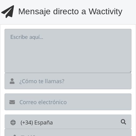
Pasar
Mensaje directo a Wactivity
al
contenido
principal
Nuevo e-mail
(+34) España